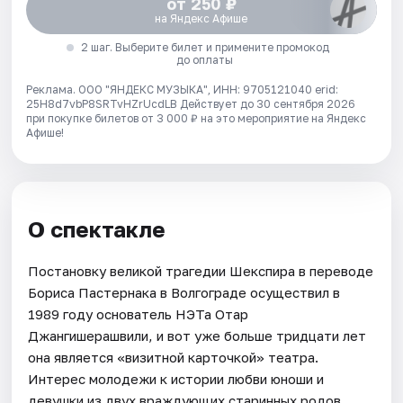
от 250 ₽
на Яндекс Афише
2 шаг. Выберите билет и примените промокод
до оплаты
Реклама. ООО "ЯНДЕКС МУЗЫКА", ИНН: 9705121040 erid:
25H8d7vbP8SRTvHZrUcdLB
Действует до 30 сентября 2026
при покупке билетов от 3 000 ₽ на это мероприятие на Яндекс
Афише!
О спектакле
Постановку великой трагедии Шекспира в переводе
Бориса Пастернака в Волгограде осуществил в
1989 году основатель НЭТа Отар
Джангишерашвили, и вот уже больше тридцати лет
она является «визитной карточкой» театра.
Интерес молодежи к истории любви юноши и
девушки из двух враждующих старинных родов