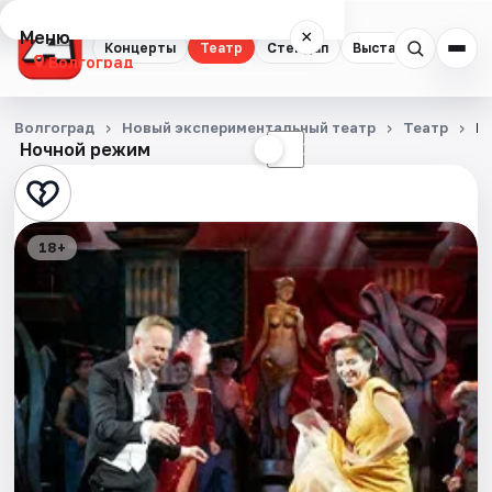
Меню
×
Концерты
Театр
Стендап
Выставки
Квест
Волгоград
Концерты
Волгоград
Новый экспериментальный театр
Театр
П
Ночной режим
☀
☾
Театр
Стендап
18+
Выставки
Квесты
Экскурсии
Спорт
События