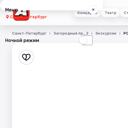
Меню
×
Концерты
Театр
С
Санкт-Петербург
Концерты
Санкт-Петербург
Загородный пр., 2
Экскурсии
Р
Ночной режим
☀
☾
Театр
Стендап
Выставки
Квесты
Экскурсии
Спорт
События