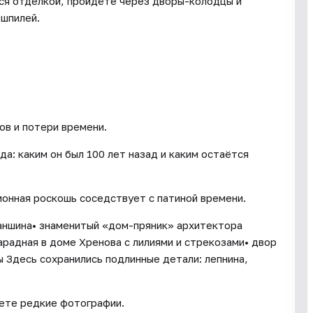
ся отделкой, пройдёте через дворы-колодцы и
 шпилей.
в и потери времени.
а: каким он был 100 лет назад и каким остаётся
ионная роскошь соседствует с патиной времени.
Каншина• знаменитый «дом-пряник» архитектора
арадная в доме Хренова с лилиями и стрекозами• двор
 Здесь сохранились подлинные детали: лепнина,
аете редкие фотографии.