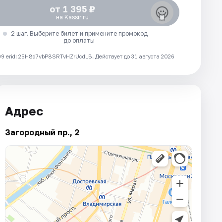
от 1 395 ₽
на Kassir.ru
2 шаг. Выберите билет и примените промокод
до оплаты
 erid: 25H8d7vbP8SRTvHZrUcdLB.
Действует до 31 августа 2026
Адрес
Загородный пр., 2