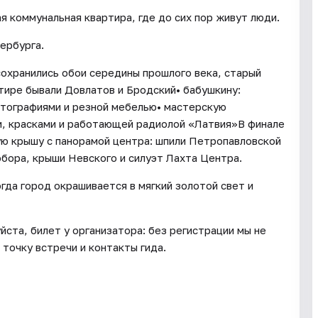
 коммунальная квартира, где до сих пор живут люди.
ербурга.
 сохранились обои середины прошлого века, старый
тире бывали Довлатов и Бродский• бабушкину:
тографиями и резной мебелью• мастерскую
и, красками и работающей радиолой «Латвия»В финале
ую крышу с панорамой центра: шпили Петропавловской
обора, крыши Невского и силуэт Лахта Центра.
огда город окрашивается в мягкий золотой свет и
йста, билет у организатора: без регистрации мы не
точку встречи и контакты гида.