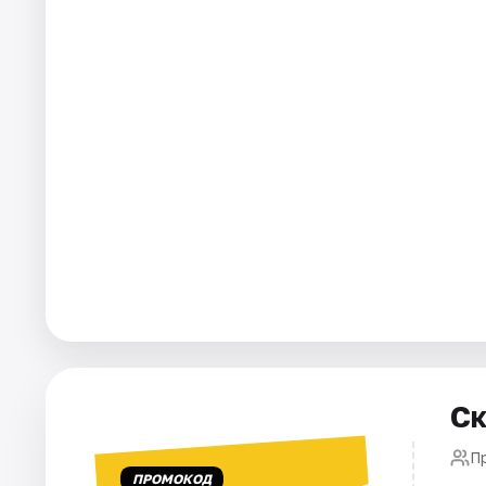
Города
Площадки
Артисты
Рейтинги
Ск
П
ПРОМОКОД