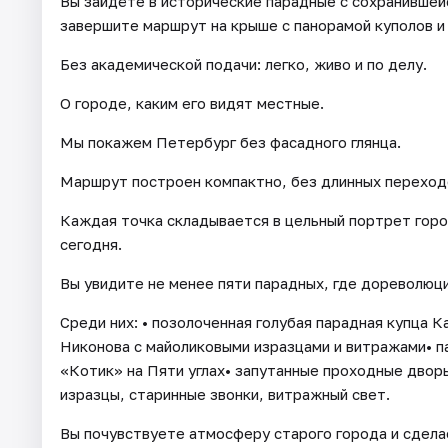
Вы зайдёте в исторические парадные с сохранившей
завершите маршрут на крыше с панорамой куполов и
Без академической подачи: легко, живо и по делу.
О городе, каким его видят местные.
Мы покажем Петербург без фасадного глянца.
Маршрут построен компактно, без длинных переходо
Каждая точка складывается в цельный портрет город
сегодня.
Вы увидите не менее пяти парадных, где дореволюц
Среди них: • позолоченная голубая парадная купца 
Никонова с майоликовыми изразцами и витражами• п
«Котик» на Пяти углах• запутанные проходные дворы
изразцы, старинные звонки, витражный свет.
Вы почувствуете атмосферу старого города и сдел