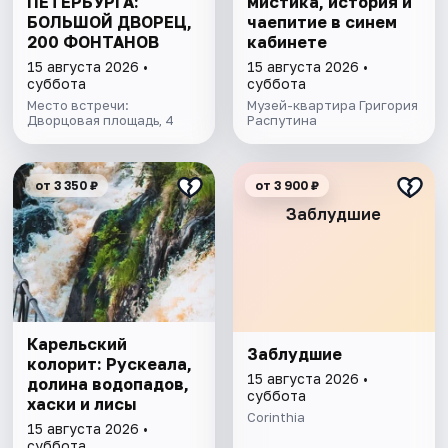
ПЕТЕРБУРГА:
мистика, история и
БОЛЬШОЙ ДВОРЕЦ,
чаепитие в синем
200 ФОНТАНОВ
кабинете
15 августа 2026 •
15 августа 2026 •
суббота
суббота
Место встречи:
Музей-квартира Григория
Дворцовая площадь, 4
Распутина
от 3 350 ₽
от 3 900 ₽
Заблудшие
Карельский
Заблудшие
колорит: Рускеала,
15 августа 2026 •
долина водопадов,
суббота
хаски и лисы
Corinthia
15 августа 2026 •
суббота