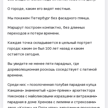
О городе, каким его видят местные.
Мы покажем Петербург без фасадного глянца.
Маршрут построен компактно, без длинных
переходов и потери времени.
Каждая точка складывается в цельный портрет
города: каким он был 100 лет назад и каким
остаётся сегодня.
Вы увидите не менее пяти парадных, где
дореволюционная роскошь соседствует с патиной
времени.
Среди них: • позолоченная голубая парадная купца
Каншина• знаменитый «дом-пряник» архитектора
Никонова с майоликовыми изразцами и витражами•
парадная в доме Хренова с лилиями и стрекозами•
двор «Котик» на Пяти углах• запутанные проходные