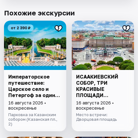
Похожие экскурсии
от 2 390 ₽
Императорское
ИСААКИЕВСКИЙ
путешествие:
СОБОР, ТРИ
Царское село и
КРАСИВЫЕ
Петергоф за один
ПЛОЩАДИ
день
ПЕТЕРБУРГА И
16 августа 2026 •
16 августа 2026 •
ПОДЪЁМ НА
воскресенье
воскресенье
КОЛОННАДУ В
Парковка за Казанским
Место встречи:
собором (Казанская пл.,
МИНИ-ГРУППЕ
Дворцовая площадь
2)