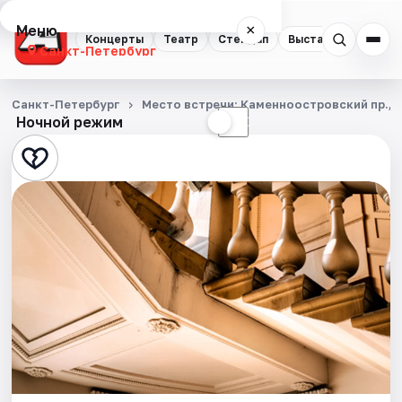
Меню
×
Концерты
Театр
Стендап
Выставки
Квест
Санкт-Петербург
Концерты
Санкт-Петербург
Место встречи: Каменноостровский пр., д.
Ночной режим
☀
☾
Театр
Стендап
Выставки
Квесты
Экскурсии
Спорт
События