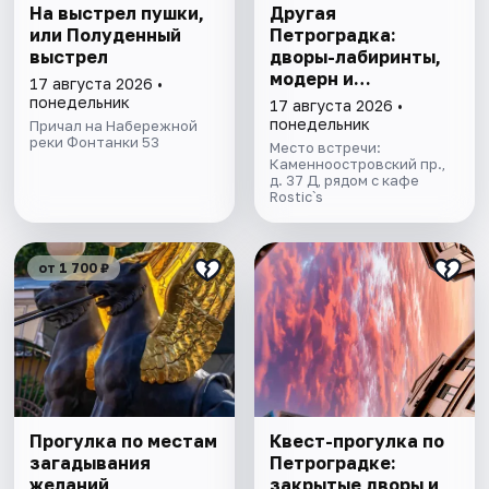
На выстрел пушки,
Другая
или Полуденный
Петроградка:
выстрел
дворы-лабиринты,
модерн и
17 августа 2026 •
киноистории в мини
понедельник
17 августа 2026 •
группе
понедельник
Причал на Набережной
реки Фонтанки 53
Место встречи:
Каменноостровский пр.,
д. 37 Д, рядом с кафе
Rostic`s
от 1 700 ₽
Прогулка по местам
Квест-прогулка по
загадывания
Петроградке:
желаний
закрытые дворы и