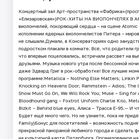
Концертный зал Арт-пространства «Фабрика»(просп.
«Елизаровская»)РОК-ХИТЫ НА ВИОЛОНЧЕЛЯХ В 
виолончелей, покоряющий сердца – на сцене Atomic 
исполнении ядерных виолончелистов Питера – миров
не слышали.Думали, в Консерваториях одно занудст
подростком плакали в комнате. Всё, что родители г
что впервые поцеловались, встречали рассвет на вы
друзьями. Музыка нового утра после бессонной ночи 
даже Эдвард Григ в рок-обработке! Все лучшие моме
программе:Metallica – Nothing Else Matters; Linkin 
Knocking on Heavens Door; Rammstein – Adios; The C
Show Must Go On, We Will Rock You; Muse – Sing for A
Bloodhound gang – Foxtrot Uniform Charlie Kilo, Meta
Bizkit – Behind blue eyes, Алиса – Трасса E-95.— И 
Будет ещё много чего. Но не узнаете, пока не прид
Family)Бонус для посетителей – возможность подня
прекрасной панорамой любимого города и сделать ф
на культурной карте Петербурга. Организованное н