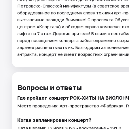
Петровско-Спасской мануфактуры (в советское врем
оборудованное по последнему слову техники арт-пр
выставочные площади.Внимание! С проспекта Обухо
центром «Квартал») и обходим справа комплекс; вх
лифте на 7 этаж.Дорогие зрители! В связи с нестаб
перед посещением концерта заблаговременно сохра
заранее распечатывать их. Благодарим за понимание
антракта, концерт не имеет возрастных ограничени
Вопросы и ответы
Где пройдет концерт РОК-ХИТЫ НА ВИОЛОН
Место проведения:
Арт-пространство «Фабрика»
. 
Когда запланирован концерт?
Дата и время:
12 июля 2026
• воскресенье • 19:00.