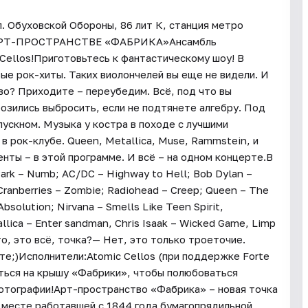
 Обуховской Обороны, 86 лит К, станция метро
АРТ-ПРОСТРАНСТВЕ «ФАБРИКА»Ансамбль
Cellos!Приготовьтесь к фантастическому шоу! В
ые рок-хиты. Таких виолончелей вы еще не видели. И
во? Приходите – переубедим. Всё, под что вы
розились выбросить, если не подтянете алгебру. Под
пускном. Музыка у костра в походе с лучшими
в рок-клубе. Queen, Metallica, Muse, Rammstein, и
нты – в этой программе. И всё – на одном концерте.В
Park – Numb; AC/DC – Highway to Hell; Bob Dylan –
ranberries – Zombie; Radiohead – Creep; Queen – The
bsolution; Nirvana – Smells Like Teen Spirit,
llica – Enter sandman, Chris Isaak – Wicked Game, Limp
что, это всё, точка?— Нет, это только троеточие.
ёте;)Исполнители:Atomic Cellos (при поддержке Forte
ться на крышу «Фабрики», чтобы полюбоваться
отографии!Арт-пространство «Фабрика» – новая точка
а месте работавшей с 1844 года бумагопрядильной