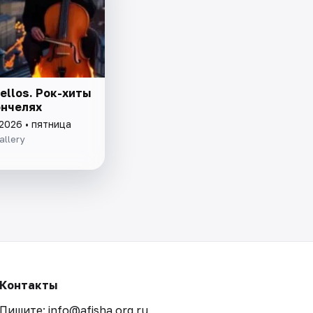
ellos. Рок-хиты
ончелях
2026 • пятница
allery
Контакты
Пишите: info@afisha.org.ru