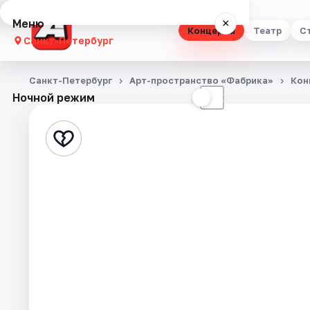
Меню
×
Концерты
Театр
С
Санкт-Петербург
Концерты
Санкт-Петербург
Арт-пространство «Фабрика»
Кон
Ночной режим
☀
☾
Театр
Стендап
Выставки
Квесты
Экскурсии
Спорт
События