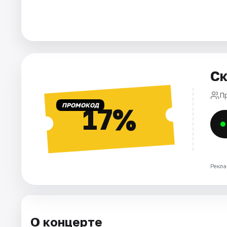
Города
Площадки
Ск
Артисты
П
Рейтинги
ПРОМОКОД
17%
Рекла
О концерте