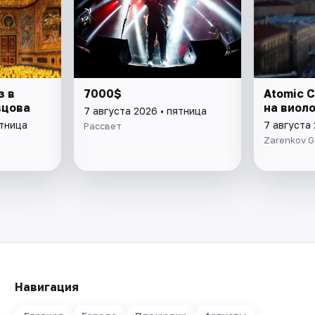
з в
7000$
Atomic C
вцова
на виол
7 августа 2026 • пятница
ятница
7 августа 
Рассвет
Zarenkov G
Навигация