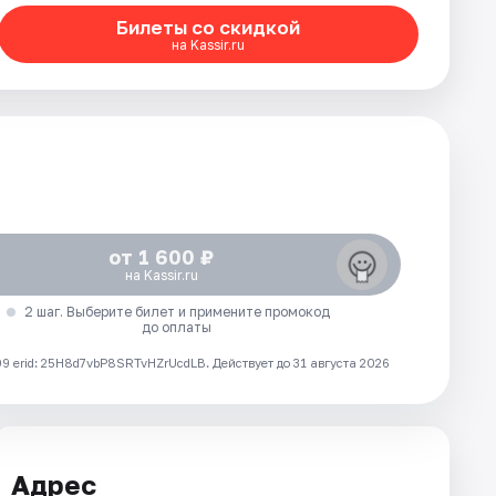
Билеты со скидкой
на Kassir.ru
от 1 600 ₽
на Kassir.ru
2 шаг. Выберите билет и примените промокод
до оплаты
 erid: 25H8d7vbP8SRTvHZrUcdLB.
Действует до 31 августа 2026
Адрес