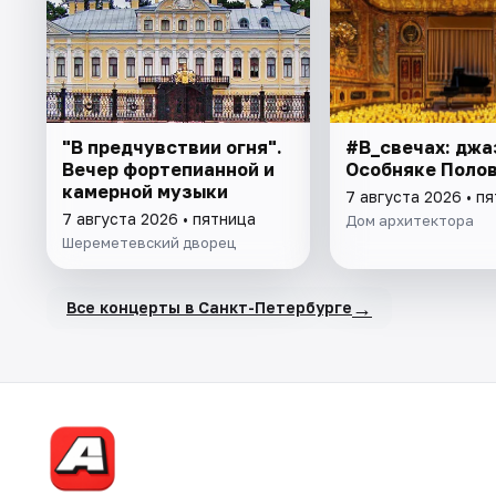
"В предчувствии огня".
#В_свечах: джа
Вечер фортепианной и
Особняке Поло
камерной музыки
7 августа 2026 • п
7 августа 2026 • пятница
Дом архитектора
Шереметевский дворец
→
Все концерты в Санкт-Петербурге