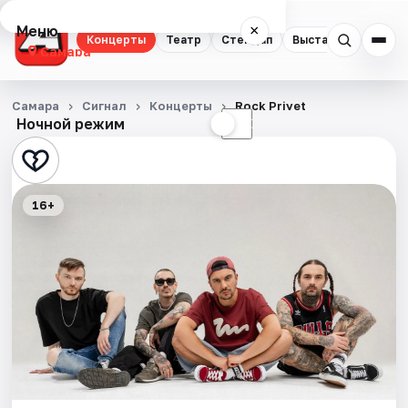
Меню
×
Концерты
Театр
Стендап
Выставки
Квест
Самара
Концерты
Самара
Сигнал
Концерты
Rock Privet
Ночной режим
☀
☾
Театр
Стендап
16+
Выставки
Квесты
Экскурсии
Спорт
События