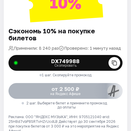
10%
Сэкономь 10% на покупке
билетов
Применили: 8 240 раз
Проверено: 1 минуту назад
DX749988
Скопировать
1 шаг. Скопируйте промокод
от 2 500 ₽
на Яндекс Афише
2 шаг. Выберите билет и примените промокод
до оплаты
Реклама. ООО "ЯНДЕКС МУЗЫКА", ИНН: 9705121040 erid:
25H8d7vbP8SRTvHZrUcdLB
Действует до 30 сентября 2026
при покупке билетов от 3 000 ₽ на это мероприятие на Яндекс
Афише!