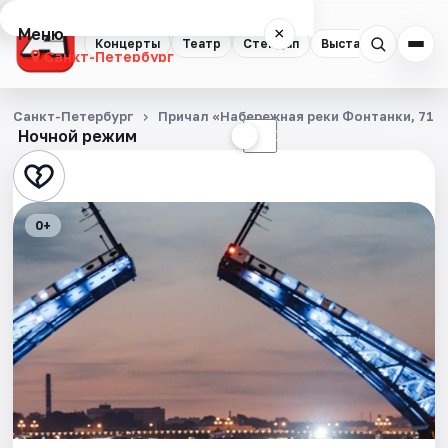
Меню
×
Концерты
Театр
Стендап
Выставки
Квест
Санкт-Петербург
Концерты
Санкт-Петербург
Причал «Набережная реки Фонтанки, 71»
Ночной режим
☀
☾
Театр
Стендап
0+
Выставки
Квесты
Экскурсии
Спорт
События