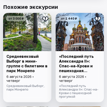
Похожие экскурсии
от 3 000 ₽
от 1 440 ₽
Cредневековый
«Последний путь
Выборг в мини-
Александра II»:
группе c билетами в
Спас-на-Крови и
парк Монрепо
пешеходная
прогулка
6 августа 2026 •
6 августа 2026 •
четверг
четверг
Средневековый Выборг,
«Последний путь
парк Монрепо
Александра II»: Спас-на-
Крови с пешеходной
прогулкой