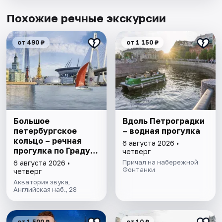
Похожие речные экскурсии
от 490 ₽
от 1 150 ₽
Большое
Вдоль Петроградки
петербургское
– водная прогулка
кольцо – речная
6 августа 2026 •
прогулка пo Граду
четверг
на Неве с
Причал на набережной
6 августа 2026 •
авторской
Фонтанки
четверг
экскурсией и живой
Акватория звука,
музыкой в тёплом
Английская наб., 28
салоне теплохода
от 1 500 ₽
от 10 ₽