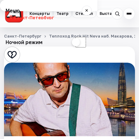
Меню
×
Концерты
Театр
Стендап
Выставки
Квест
Санкт-Петербург
Концерты
Санкт-Петербург
Теплоход Rock Hit Neva наб. Макарова, 2
Ночной режим
☀
☾
Театр
Стендап
Выставки
Квесты
Экскурсии
Спорт
События