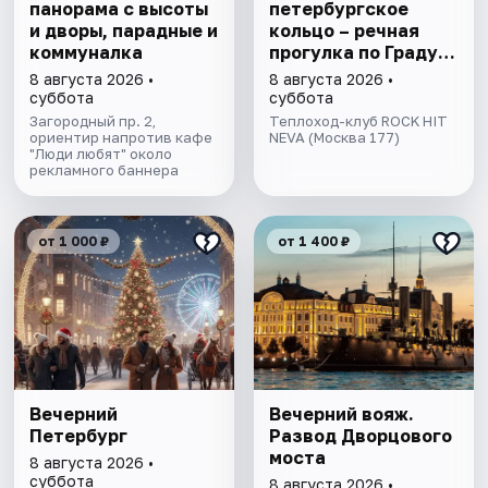
панорама с высоты
петербургское
и дворы, парадные и
кольцо – речная
коммуналка
прогулка пo Граду
на Неве с
8 августа 2026 •
8 августа 2026 •
авторской
суббота
суббота
экскурсией и живой
Загородный пр. 2,
Теплоход-клуб ROCK HIT
ориентир напротив кафе
музыкой в тёплом
NEVA (Москва 177)
"Люди любят" около
салоне теплохода
рекламного баннера
от 1 000 ₽
от 1 400 ₽
Вечерний
Вечерний вояж.
Петербург
Развод Дворцового
моста
8 августа 2026 •
суббота
8 августа 2026 •