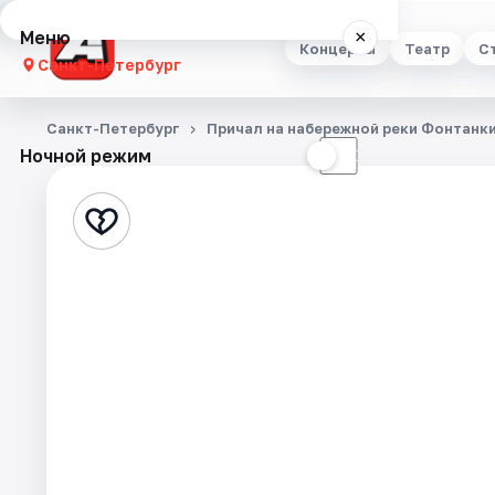
Меню
×
Концерты
Театр
С
Санкт-Петербург
Концерты
Санкт-Петербург
Причал на набережной реки Фонтанки
Ночной режим
☀
☾
Театр
Стендап
Выставки
Квесты
Экскурсии
Спорт
События