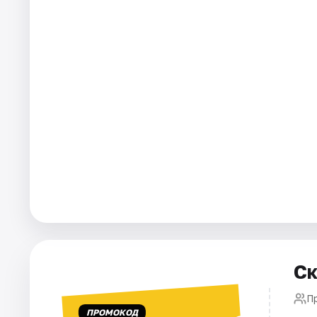
Города
Площадки
Артисты
Рейтинги
Ск
П
ПРОМОКОД