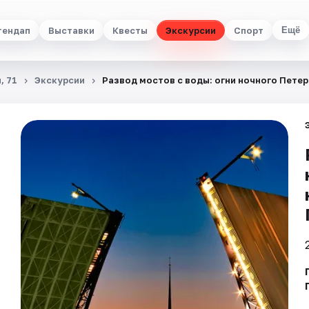
тендап
Выставки
Квесты
Экскурсии
Спорт
Ещё
, 71
Экскурсии
Развод мостов с воды: огни ночного Петер