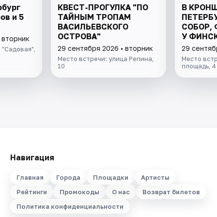
рбург
КВЕСТ-ПРОГУЛКА "ПО
В КРОН
ов и 5
ТАЙНЫМ ТРОПАМ
ПЕТЕРБ
ВАСИЛЬЕВСКОГО
СОБОР, 
ОСТРОВА"
У ФИНСК
 вторник
ВСЁ ВК
29 сентября 2026 • вторник
29 сентяб
 "Садовая",
Место встречи: улица Репина,
Место вст
10
площадь, 4
Навигация
Главная
Города
Площадки
Артисты
Рейтинги
Промокоды
О нас
Возврат билетов
Политика конфиденциальности