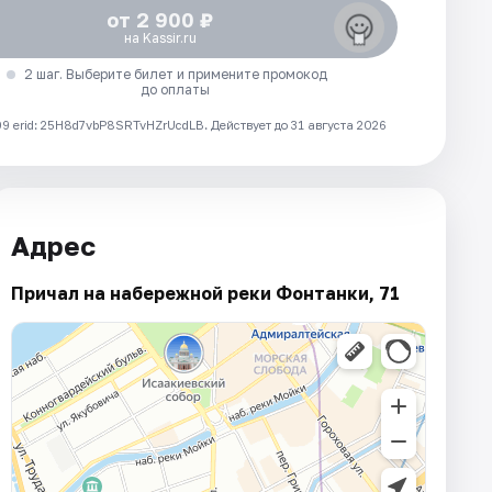
от 2 900 ₽
на Kassir.ru
2 шаг. Выберите билет и примените промокод
до оплаты
 erid: 25H8d7vbP8SRTvHZrUcdLB.
Действует до 31 августа 2026
Адрес
Причал на набережной реки Фонтанки, 71