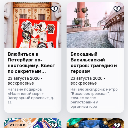
Влюбиться в
Блокадный
Петербург по-
Васильевский
настоящему. Квест
остров: трагедия и
по секретным
героизм
местам
23 августа 2026 •
23 августа 2026 •
воскресенье
воскресенье
магазин подарков
Начало экскурсии: метро
«Малиновый мерч»,
"Василеостровская",
Загородный проспект, д.
точнее после
11
регистрации у
организатора
от 350 ₽