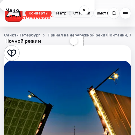
Меню
×
Концерты
Театр
Стендап
Выставки
Квест
Санкт-Петербург
Концерты
Санкт-Петербург
Причал на набережной реки Фонтанки, 71
Ночной режим
☀
☾
Театр
Стендап
Выставки
Квесты
Экскурсии
Спорт
События