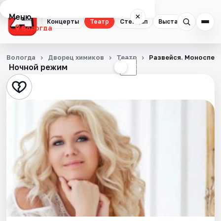
Меню
×
Концерты
Театр
Стендап
Выставки
Спорт
Вологда
Концерты
Вологда
Дворец химиков
Театр
Развейся. Моноспек
Ночной режим
☀
☾
Театр
Стендап
Выставки
Спорт
События
Города