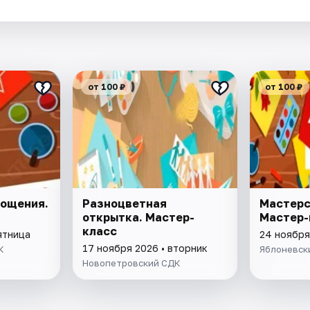
.
от 100 ₽
от 100 ₽
лощения.
Разноцветная
Мастерс
открытка. Мастер-
Мастер-
класс
ятница
24 ноября
17 ноября 2026 • вторник
К
Яблоневск
Новопетровский СДК