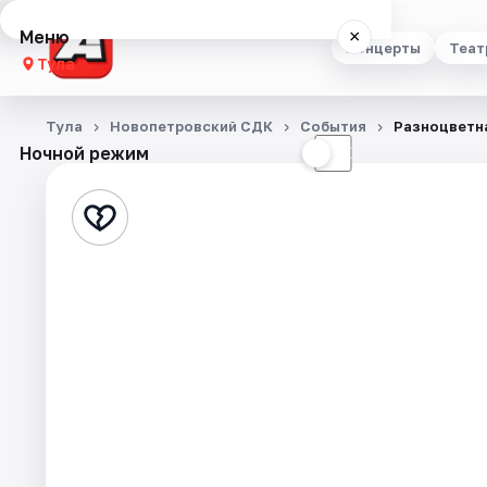
Меню
×
Концерты
Теат
Тула
Концерты
Тула
Новопетровский СДК
События
Разноцветн
Ночной режим
☀
☾
Театр
Стендап
Выставки
Квесты
Экскурсии
Спорт
События