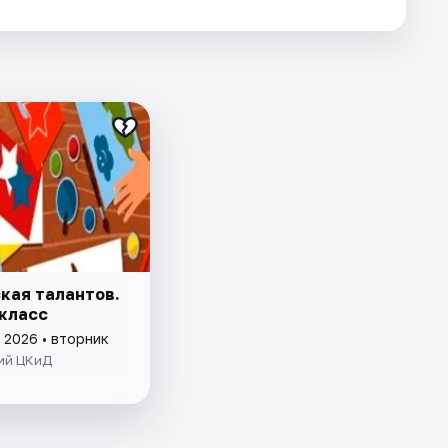
кая талантов.
класс
 2026 • вторник
ий ЦКиД