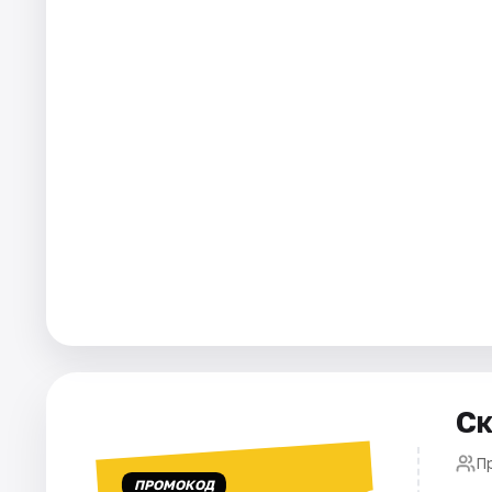
Города
Площадки
Артисты
Рейтинги
Ск
П
ПРОМОКОД