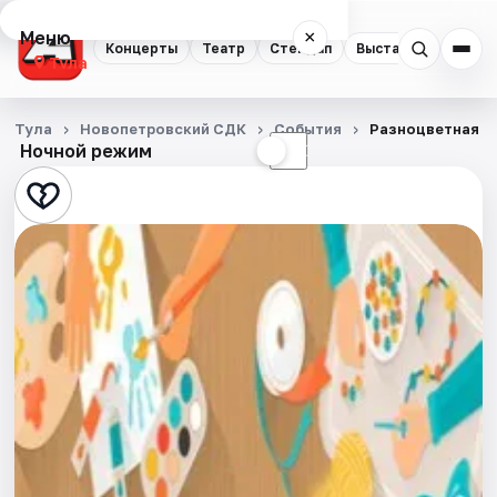
Меню
×
Концерты
Театр
Стендап
Выставки
Квест
Тула
Концерты
Тула
Новопетровский СДК
События
Разноцветная о
Ночной режим
☀
☾
Театр
Стендап
Выставки
Квесты
Экскурсии
Спорт
События