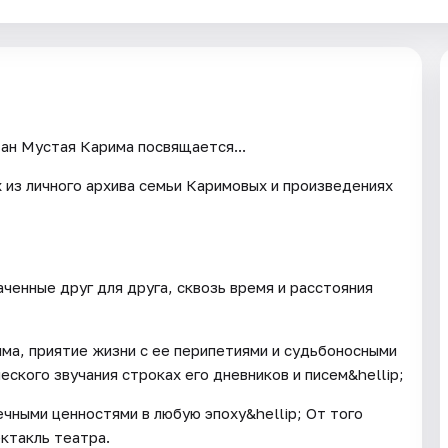
ан Мустая Карима посвящается...
х из личного архива семьи Каримовых и произведениях
аченные друг для друга, сквозь время и расстояния
ма, приятие жизни с ее перипетиями и судьбоносными
ского звучания строках его дневников и писем&hellip;
чными ценностями в любую эпоху&hellip; От того
ктакль театра.