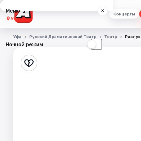
Меню
×
Концерты
Уфа
Концерты
Уфа
Русский Драматический Театр
Театр
Разлук
Ночной режим
☀
☾
Театр
Стендап
Выставки
Экскурсии
Спорт
События