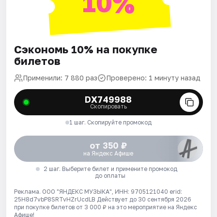
10%
Сэкономь 10% на покупке
билетов
Применили: 7 880 раз
Проверено: 1 минуту назад
DX749988
Скопировать
1 шаг. Скопируйте промокод
от 350 ₽
на Яндекс Афише
2 шаг. Выберите билет и примените промокод
до оплаты
Реклама. ООО "ЯНДЕКС МУЗЫКА", ИНН: 9705121040 erid:
25H8d7vbP8SRTvHZrUcdLB
Действует до 30 сентября 2026
при покупке билетов от 3 000 ₽ на это мероприятие на Яндекс
Афише!