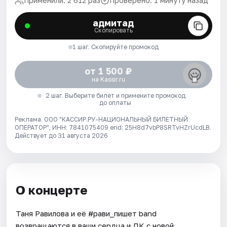
Применили: 2 612 раз
Проверено: 1 минуту назад
адмитад
Скопировать
1 шаг. Скопируйте промокод
от 1 500 ₽
на Kassir.ru
2 шаг. Выберите билет и примените промокод
до оплаты
Реклама. ООО "КАССИР.РУ-НАЦИОНАЛЬНЫЙ БИЛЕТНЫЙ
ОПЕРАТОР", ИНН: 7841075409 erid: 25H8d7vbP8SRTvHZrUcdLB.
Действует до 31 августа 2026
О концерте
Таня Равилова и её #рави_пишет band
возвращаются в ваши сердца и ДК с новой