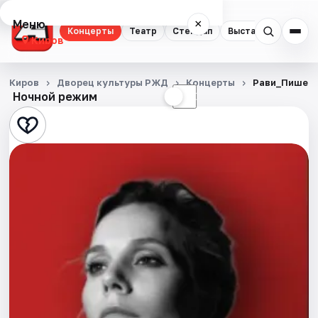
Меню
×
Концерты
Театр
Стендап
Выставки
Квест
Киров
Концерты
Киров
Дворец культуры РЖД
Концерты
Рави_Пишет 
Ночной режим
☀
☾
Театр
Стендап
Выставки
Квесты
Экскурсии
Спорт
События