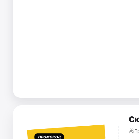
Города
Площадки
Артисты
Рейтинги
Ск
П
ПРОМОКОД