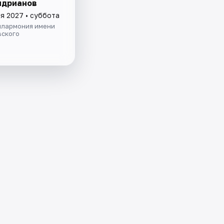
ндрианов
я 2027 • суббота
илармония имени
вского