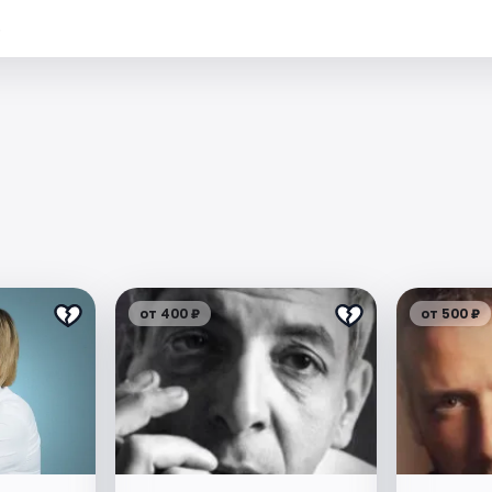
.
от 400 ₽
от 500 ₽