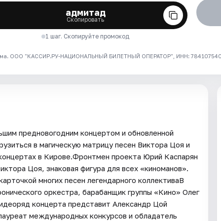
адмитад
Скопировать
1 шаг. Скопируйте промокод
ма. ООО "КАССИР.РУ-НАЦИОНАЛЬНЫЙ БИЛЕТНЫЙ ОПЕРАТОР", ИНН: 7841075409
ьшим предновогодним концертом и обновленной
рузиться в магическую матрицу песен Виктора Цоя и
 концертах в Кирове.Фронтмен проекта Юрий Каспарян
Виктора Цоя, знаковая фигура для всех «киноманов».
 карточкой многих песен легендарного коллективаВ
онического оркестра, барабанщик группы «Кино» Олег
видеоряд концерта представит Александр Цой
лауреат международных конкурсов и обладатель