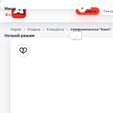
Меню
×
Концерты
Теат
Киров
Концерты
Киров
Родина
Концерты
Симфоническое "Кино".
Ночной режим
☀
☾
Театр
Стендап
Выставки
Квесты
Экскурсии
Спорт
События