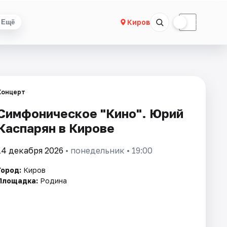
☀
☾
Киров
Ещё
Концерт
Симфоническое "Кино". Юрий
Каспарян в Кирове
14 декабря 2026
• понедельник • 19:00
Город:
Киров
Площадка:
Родина