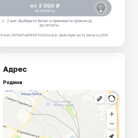
от 3 000 ₽
на Kassir.ru
2 шаг. Выберите билет и примените промокод
до оплаты
 erid: 25H8d7vbP8SRTvHZrUcdLB.
Действует до 31 августа 2026
Адрес
Родина