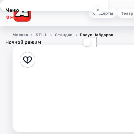
Меню
×
Концерты
Театр
Москва
Концерты
Москва
STILL
Стендап
Расул Чабдаров
Ночной режим
☀
☾
Театр
Стендап
Выставки
Квесты
Экскурсии
Спорт
События