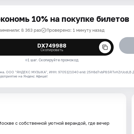
кономь 10% на покупке билетов
рименили: 8 363 раз
Проверено: 1 минуту назад
DX749988
Скопировать
1 шаг. Скопируйте промокод
ма. ООО "ЯНДЕКС МУЗЫКА", ИНН: 9705121040 erid: 25H8d7vbP8SRTvHZrUcdLB
ероприятие на Яндекс Афише!
Москве с собственной уютной верандой, где вечер