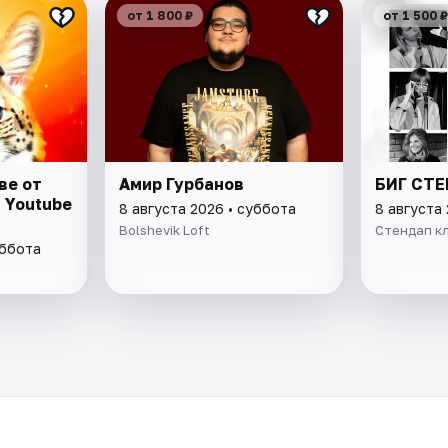
от 1 800 ₽
от 1 500 ₽
ве от
Амир Гурбанов
БИГ СТ
 Youtube
8 августа 2026 • суббота
8 августа
Bolshevik Loft
Стендап кл
уббота