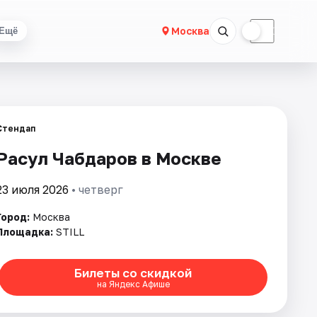
☀
☾
Москва
Ещё
Стендап
Расул Чабдаров в Москве
23 июля 2026
• четверг
Город:
Москва
Площадка:
STILL
Билеты со скидкой
на Яндекс Афише