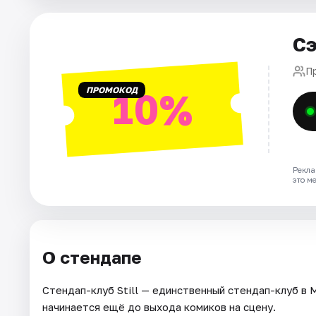
Города
Сэ
Площадки
П
ПРОМОКОД
10%
Артисты
Рейтинги
Рекла
это м
О стендапе
Стендап-клуб Still — единственный стендап-клуб в 
начинается ещё до выхода комиков на сцену.