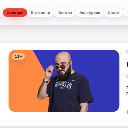
Стендап
Выставки
Квесты
Экскурсии
Спорт
18+