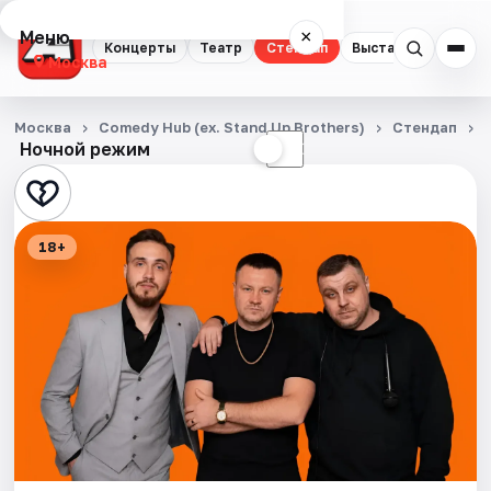
Меню
×
Концерты
Театр
Стендап
Выставки
Квест
Москва
Концерты
Москва
Comedy Hub (ex. Stand Up Brothers)
Стендап
Ночной режим
☀
☾
Театр
Стендап
18+
Выставки
Квесты
Экскурсии
Спорт
События