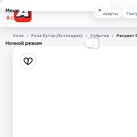
Меню
×
Концерты
Теат
Сочи
Концерты
Сочи
Роза Хутор (Эстосадок)
События
Расцвет 
Ночной режим
☀
☾
Театр
Стендап
Выставки
Квесты
Экскурсии
Спорт
События