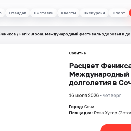
р
Стендап
Выставки
Квесты
Экскурсии
Спорт
Феникса / Fenix Bloom. Международный фестиваль здоровья и д
Событие
Расцвет Феникса 
Международный 
долголетия в Со
16 июля 2026
• четверг
Город:
Сочи
Площадка:
Роза Хутор (Эсто