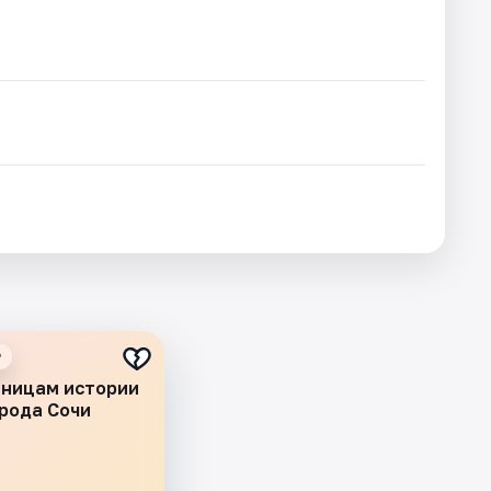
₽
аницам истории
рода Сочи