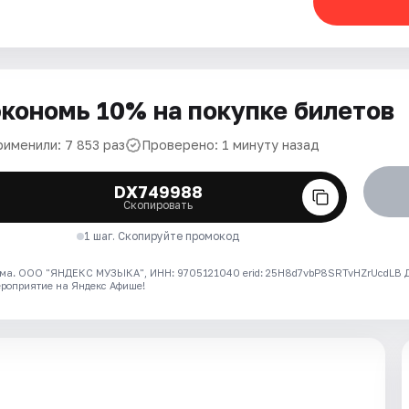
кономь 10% на покупке билетов
рименили: 7 853 раз
Проверено: 1 минуту назад
DX749988
Скопировать
1 шаг. Скопируйте промокод
ма. ООО "ЯНДЕКС МУЗЫКА", ИНН: 9705121040 erid: 25H8d7vbP8SRTvHZrUcdLB
ероприятие на Яндекс Афише!