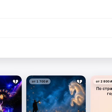
от 1 700 ₽
от 2 800 
По стр
го