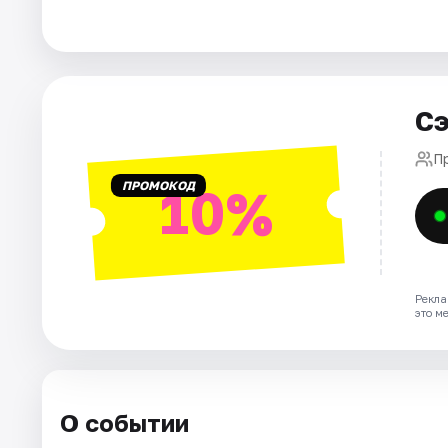
Города
Площадки
Сэ
Артисты
П
ПРОМОКОД
10%
Рейтинги
Рекла
это м
О событии