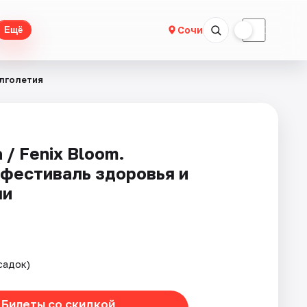
☀
☾
Сочи
Ещё
олголетия
/ Fenix Bloom.
фестиваль здоровья и
чи
садок)
Билеты со скидкой