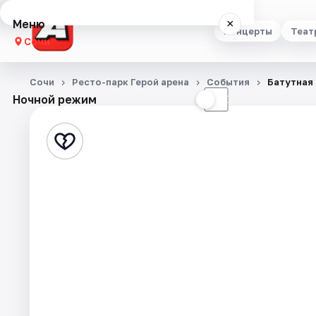
Меню
×
Концерты
Теат
Сочи
Концерты
Сочи
Ресто-парк Герой арена
События
Батутная
Ночной режим
☀
☾
Театр
Стендап
Выставки
Квесты
Экскурсии
Спорт
События