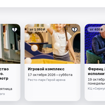
.
от 1 050 ₽
от 400 ₽
ство
Игровой комплекс
Ференц 
о.
исполни
17 октября 2026 • суббота
мотр
19 октябр
Ресто-парк Герой арена
понедель
КЦ «Сириу
пятница
ого