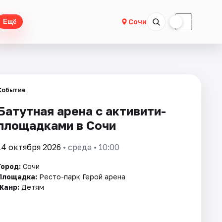
☀
☾
Сочи
Ещё
Событие
Батутная арена с активити-
площадками в Сочи
14 октября 2026
• среда • 10:00
Город:
Сочи
Площадка:
Ресто-парк Герой арена
Жанр:
Детям