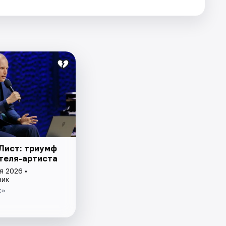
Лист: триумф
теля-артиста
я 2026 •
ник
с»