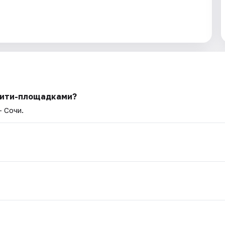
ивити-площадками?
— Сочи.