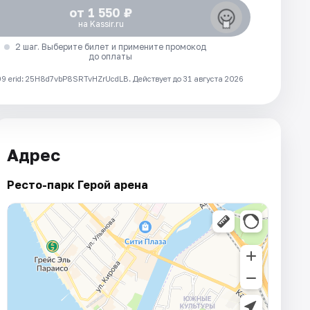
от 1 550 ₽
на Kassir.ru
2 шаг. Выберите билет и примените промокод
до оплаты
 erid: 25H8d7vbP8SRTvHZrUcdLB.
Действует до 31 августа 2026
Адрес
Ресто-парк Герой арена