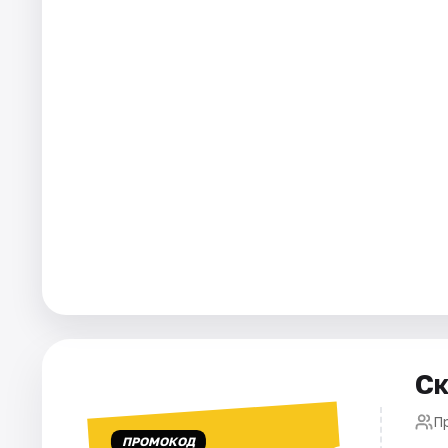
Города
Площадки
Артисты
Рейтинги
Ск
П
ПРОМОКОД