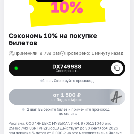
10%
Сэкономь 10% на покупке
билетов
Применили: 8 738 раз
Проверено: 1 минуту назад
DX749988
Скопировать
1 шаг. Скопируйте промокод
от 1 500 ₽
на Яндекс Афише
2 шаг. Выберите билет и примените промокод
до оплаты
Реклама. ООО "ЯНДЕКС МУЗЫКА", ИНН: 9705121040 erid:
25H8d7vbP8SRTvHZrUcdLB
Действует до 30 сентября 2026
при покупке билетов от 3 000 ₽ на это мероприятие на Яндекс