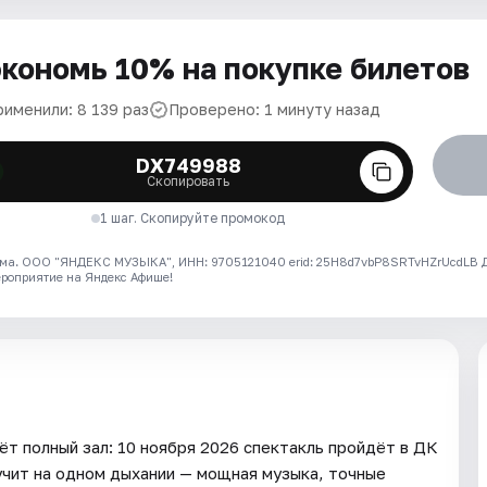
кономь 10% на покупке билетов
рименили: 8 139 раз
Проверено: 1 минуту назад
DX749988
Скопировать
1 шаг. Скопируйте промокод
ма. ООО "ЯНДЕКС МУЗЫКА", ИНН: 9705121040 erid: 25H8d7vbP8SRTvHZrUcdLB
ероприятие на Яндекс Афише!
ёт полный зал: 10 ноября 2026 спектакль пройдёт в ДК
учит на одном дыхании — мощная музыка, точные