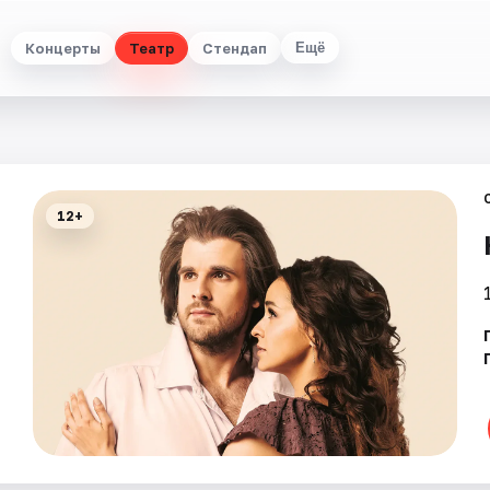
Концерты
Театр
Стендап
Ещё
12+