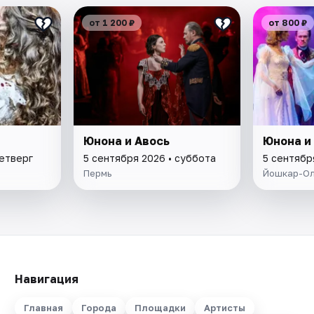
от 1 200 ₽
от 800 ₽
Юнона и Авось
Юнона и
четверг
5 сентября 2026 • суббота
5 сентябр
Пермь
Йошкар-О
Навигация
Главная
Города
Площадки
Артисты