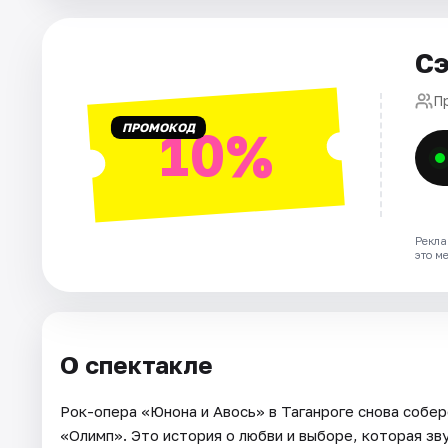
Рейтинги
Сэ
П
ПРОМОКОД
10%
Рекла
это м
О спектакле
Рок-опера «Юнона и Авось» в Таганроге снова собер
«Олимп». Это история о любви и выборе, которая зв