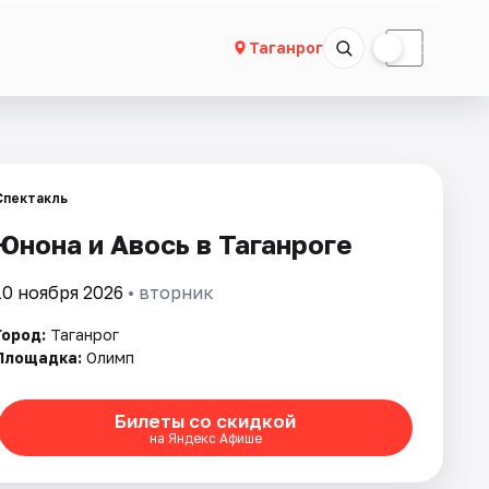
☀
☾
Таганрог
Спектакль
Юнона и Авось в Таганроге
10 ноября 2026
• вторник
Город:
Таганрог
Площадка:
Олимп
Билеты со скидкой
на Яндекс Афише