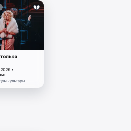
 только
и
 2026 •
нье
дом культуры