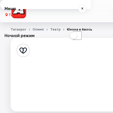
Меню
×
Таганрог
Концерты
Таганрог
Олимп
Театр
Юнона и Авось
Ночной режим
☀
☾
Театр
Стендап
События
Города
Площадки
Артисты