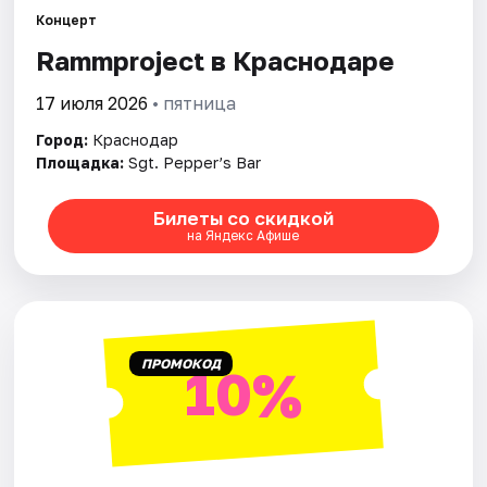
Концерт
Rammproject в Краснодаре
Города
17 июля 2026
• пятница
Площадки
Город:
Краснодар
Артисты
Площадка:
Sgt. Pepper’s Bar
Рейтинги
Билеты со скидкой
на Яндекс Афише
ПРОМОКОД
10%