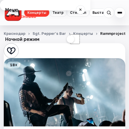
Меню
×
Концерты
Театр
Стендап
Выставки
Квест
Краснодар
Концерты
Краснодар
Sgt. Pepper’s Bar
Концерты
Rammproject
Ночной режим
☀
☾
Театр
Стендап
18+
Выставки
Квесты
Экскурсии
Спорт
События