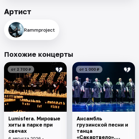
Артист
Rammproject
Похожие концерты
от 2 700 ₽
от 1 000 ₽
Lumisfera. Мировые
Ансамбль
хиты в парке при
грузинской песни и
свечах
танца
«Сакартвело».
6 августа 2026 •