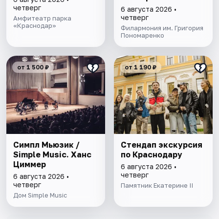
Тбилисо
четверг
6 августа 2026 •
четверг
Амфитеатр парка
«Краснодар»
Филармония им. Григория
Пономаренко
от 1 500 ₽
от 1 190 ₽
Симпл Мьюзик /
Стендап экскурсия
Simple Music. Ханс
по Краснодару
Циммер
6 августа 2026 •
четверг
6 августа 2026 •
четверг
Памятник Екатерине II
Дом Simple Music