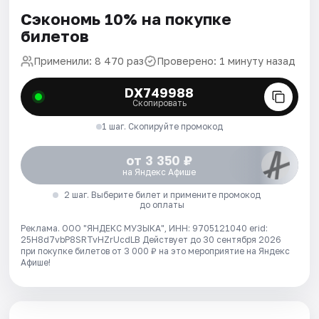
Сэкономь 10% на покупке
билетов
Применили: 8 470 раз
Проверено: 1 минуту назад
DX749988
Скопировать
1 шаг. Скопируйте промокод
от 3 350 ₽
на Яндекс Афише
2 шаг. Выберите билет и примените промокод
до оплаты
Реклама. ООО "ЯНДЕКС МУЗЫКА", ИНН: 9705121040 erid:
25H8d7vbP8SRTvHZrUcdLB
Действует до 30 сентября 2026
при покупке билетов от 3 000 ₽ на это мероприятие на Яндекс
Афише!