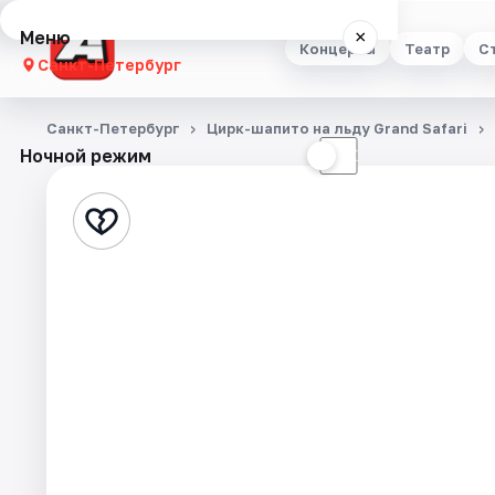
Меню
×
Концерты
Театр
С
Санкт-Петербург
Концерты
Санкт-Петербург
Цирк-шапито на льду Grand Safari
Ночной режим
☀
☾
Театр
Стендап
Выставки
Квесты
Экскурсии
Спорт
События