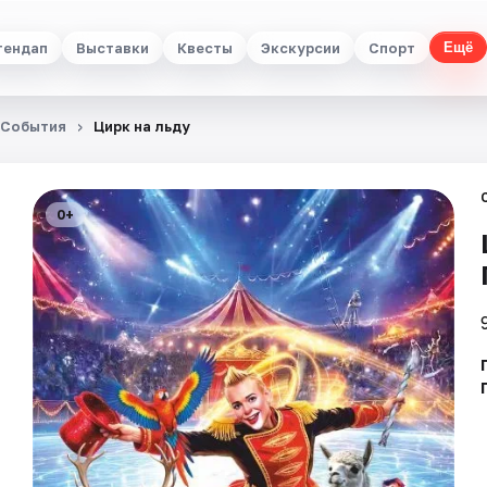
тендап
Выставки
Квесты
Экскурсии
Спорт
Ещё
События
Цирк на льду
0+