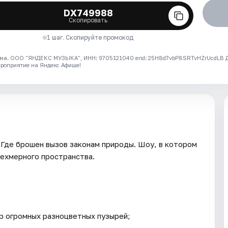
DX749988
Скопировать
1 шаг. Скопируйте промокод
ма. ООО "ЯНДЕКС МУЗЫКА", ИНН: 9705121040 erid: 25H8d7vbP8SRTvHZrUcdLB
ероприятие на Яндекс Афише!
 Где брошен вызов законам природы. Шоу, в котором
рехмерного пространства.
р огромных разноцветных пузырей;