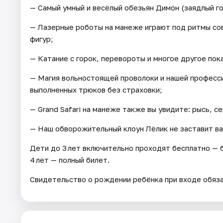
— Самый умный и весёлый обезьян Димон (заядлый г
— Лазерные роботы на манеже играют под ритмы со
фигур;
— Катание с горок, перевороты и многое другое пок
— Магия вольностоящей проволоки и нашей професси
выполненных трюков без страховки;
— Grand Safari на манеже также вы увидите: рысь, се
— Наш обворожительный клоун Лёлик не заставит ва
Дети до 3 лет включительно проходят бесплатно — б
4 лет — полный билет.
Свидетельство о рождении ребёнка при входе обяз