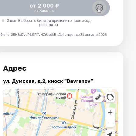
от 2 000 ₽
на Kassir.ru
2 шаг. Выберите билет и примените промокод
до оплаты
 erid: 25H8d7vbP8SRTvHZrUcdLB.
Действует до 31 августа 2026
Адрес
ул. Думская, д.2, киоск "Davranov"