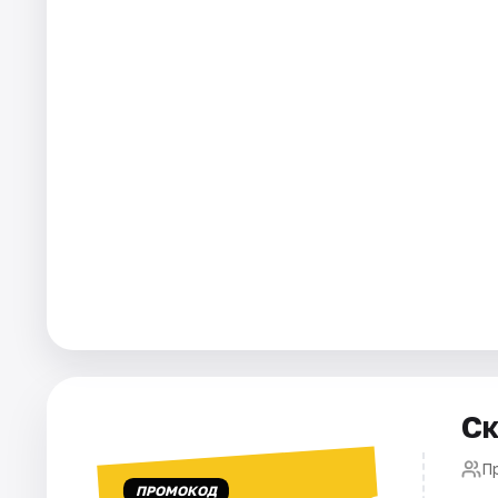
Города
Площадки
Артисты
Рейтинги
Ск
П
ПРОМОКОД