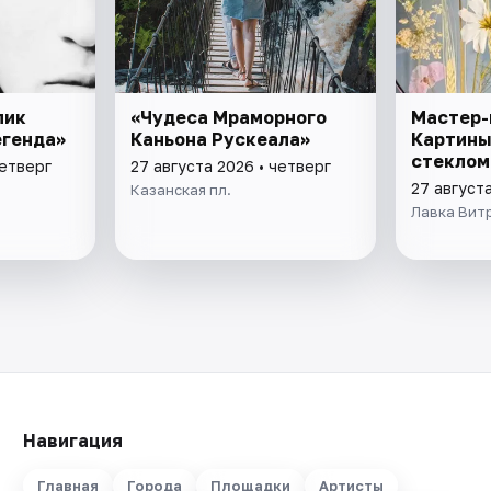
пик
«Чудеса Мраморного
Мастер-
егенда»
Каньона Рускеала»
Картины
стеклом
четверг
27 августа 2026 • четверг
27 августа
Казанская пл.
Лавка Вит
Навигация
Главная
Города
Площадки
Артисты