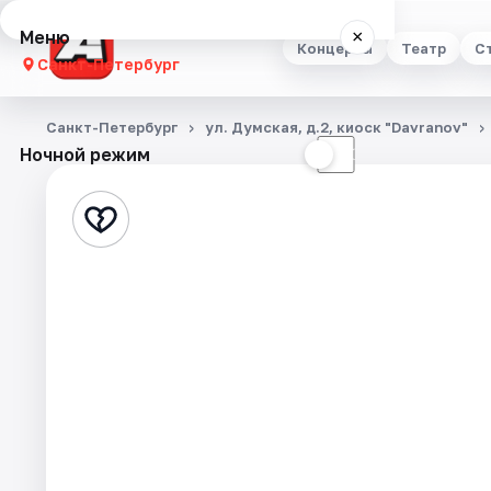
Меню
×
Концерты
Театр
С
Санкт-Петербург
Концерты
Санкт-Петербург
ул. Думская, д.2, киоск "Davranov"
Ночной режим
☀
☾
Театр
Стендап
Выставки
Квесты
Экскурсии
Спорт
События