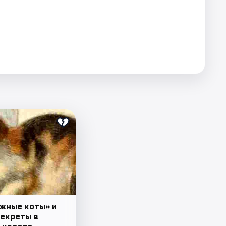
жные коты» и
секреты в