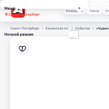
Меню
×
Концерты
Театр
С
Санкт-Петербург
Концерты
Санкт-Петербург
Казанская пл.
События
«Чудес
Ночной режим
☀
☾
Театр
Стендап
Выставки
Квесты
Экскурсии
Спорт
События