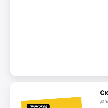
Города
Площадки
Артисты
Рейтинги
Ск
П
ПРОМОКОД