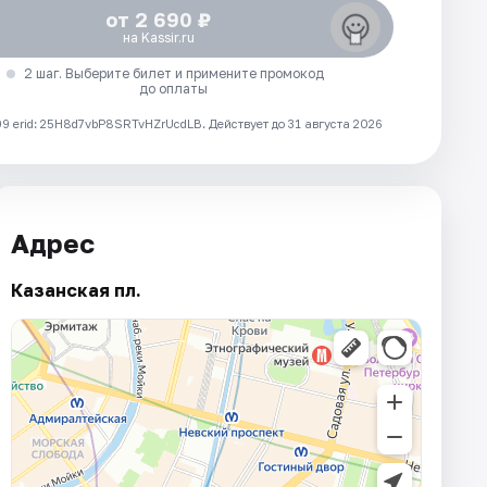
от 2 690 ₽
на Kassir.ru
2 шаг. Выберите билет и примените промокод
до оплаты
 erid: 25H8d7vbP8SRTvHZrUcdLB.
Действует до 31 августа 2026
Адрес
Казанская пл.