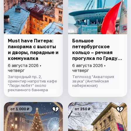
Must have Питера:
Большое
панорама с высоты
петербургское
и дворы, парадные и
кольцо – речная
коммуналка
прогулка пo Граду
на Неве с
6 августа 2026 •
6 августа 2026 •
авторской
четверг
четверг
экскурсией и живой
Загородный пр. 2,
Теплоход "Акватория
ориентир напротив кафе
музыкой в тёплом
звука" (Английская
"Люди любят" около
набережная)
салоне теплохода
рекламного баннера
от 1 000 ₽
от 250 ₽