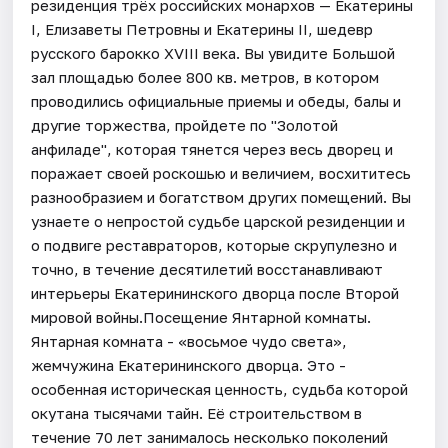
резиденция трёх российских монархов — Екатерины
I, Елизаветы Петровны и Екатерины II, шедевр
русского барокко XVIII века. Вы увидите Большой
зал площадью более 800 кв. метров, в котором
проводились официальные приемы и обеды, балы и
другие торжества, пройдете по "Золотой
анфиладе", которая тянется через весь дворец и
поражает своей роскошью и величием, восхититесь
разнообразием и богатством других помещений. Вы
узнаете о непростой судьбе царской резиденции и
о подвиге реставраторов, которые скрупулезно и
точно, в течение десятилетий восстанавливают
интерьеры Екатерининского дворца после Второй
мировой войны.Посещение Янтарной комнаты.
Янтарная комната - «восьмое чудо света»,
жемчужина Екатерининского дворца. Это -
особенная историческая ценность, судьба которой
окутана тысячами тайн. Её строительством в
течение 70 лет занималось несколько поколений