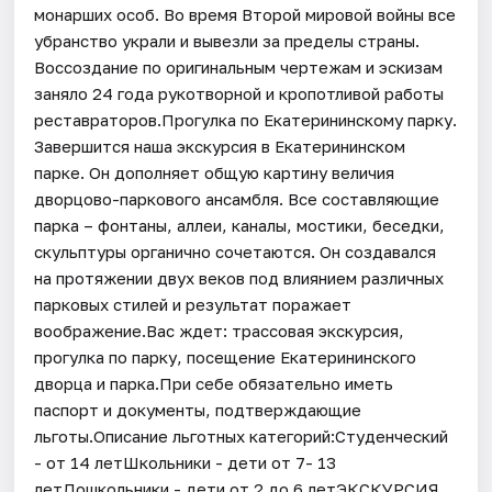
монарших особ. Во время Второй мировой войны все
убранство украли и вывезли за пределы страны.
Воссоздание по оригинальным чертежам и эскизам
заняло 24 года рукотворной и кропотливой работы
реставраторов.Прогулка по Екатерининскому парку.
Завершится наша экскурсия в Екатерининском
парке. Он дополняет общую картину величия
дворцово-паркового ансамбля. Все составляющие
парка – фонтаны, аллеи, каналы, мостики, беседки,
скульптуры органично сочетаются. Он создавался
на протяжении двух веков под влиянием различных
парковых стилей и результат поражает
воображение.Вас ждет: трассовая экскурсия,
прогулка по парку, посещение Екатерининского
дворца и парка.При себе обязательно иметь
паспорт и документы, подтверждающие
льготы.Описание льготных категорий:Студенческий
- от 14 летШкольники - дети от 7- 13
летДошкольники - дети от 2 до 6 летЭКСКУРСИЯ