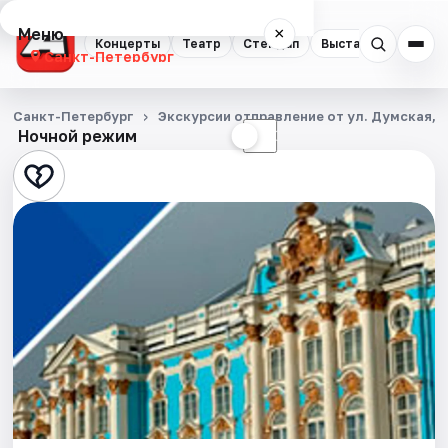
Меню
×
Концерты
Театр
Стендап
Выставки
Квест
Санкт-Петербург
Концерты
Санкт-Петербург
Экскурсии отправление от ул. Думская, д
Ночной режим
☀
☾
Театр
Стендап
Выставки
Квесты
Экскурсии
Спорт
События