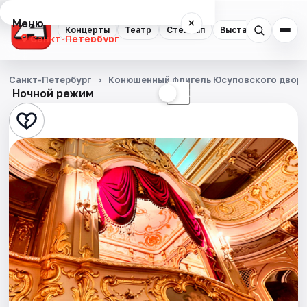
Меню
×
Концерты
Театр
Стендап
Выставки
Квест
Санкт-Петербург
Концерты
Санкт-Петербург
Конюшенный флигель Юсуповского двор
Ночной режим
☀
☾
Театр
Стендап
Выставки
Квесты
Экскурсии
Спорт
События