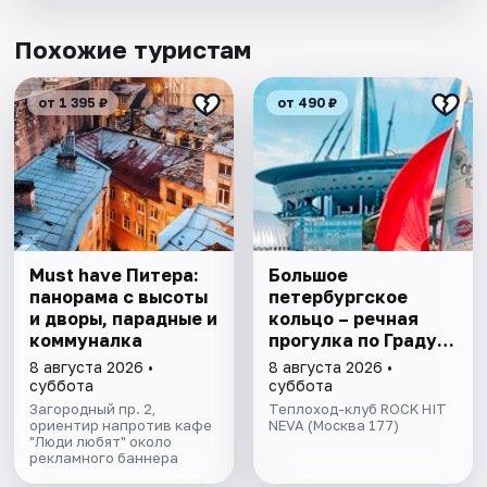
Похожие туристам
от 1 395 ₽
от 490 ₽
Must have Питера:
Большое
панорама с высоты
петербургское
и дворы, парадные и
кольцо – речная
коммуналка
прогулка пo Граду
на Неве с
8 августа 2026 •
8 августа 2026 •
авторской
суббота
суббота
экскурсией и живой
Загородный пр. 2,
Теплоход-клуб ROCK HIT
ориентир напротив кафе
музыкой в тёплом
NEVA (Москва 177)
"Люди любят" около
салоне теплохода
рекламного баннера