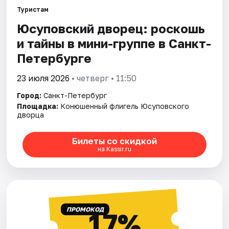
Туристам
Юсуповский дворец: роскошь
Города
и тайны в мини-группе в Санкт-
Площадки
Петербурге
Артисты
23 июля 2026
• четверг • 11:50
Город:
Санкт-Петербург
Рейтинги
Площадка:
Конюшенный флигель Юсуповского
дворца
Билеты со скидкой
на Kassir.ru
ПРОМОКОД
17%