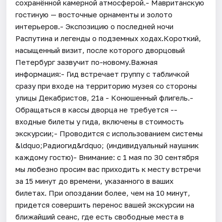
сохранённой камерной атмосферой.- Мавританскую
гостиную — восточные орнаменты и золото
интерьеров.- Экспозицию о последней ночи
Распутина и легенды о подземных ходах.Короткий,
насыщенный визит, после которого дворцовый
Петербург зазвучит по-новому.Важная
информация:- Гид встречает группу с табличкой
сразу при входе на территорию музея со стороны
улицы Декабристов, 21а - Конюшенный флигель.-
Обращаться в кассы дворца не требуется --
входные билеты у гида, включены в стоимость
экскурсии;- Проводится с использованием системы
&ldquo;Радиогид&rdquo; (индивидуальный наушник
каждому гостю)- Внимание: с 1 мая по 30 сентября
мы любезно просим вас приходить к месту встречи
за 15 минут до времени, указанного в ваших
билетах. При опоздании более, чем на 10 минут,
придется совершить перенос вашей экскурсии на
ближайший сеанс, где есть свободные места в