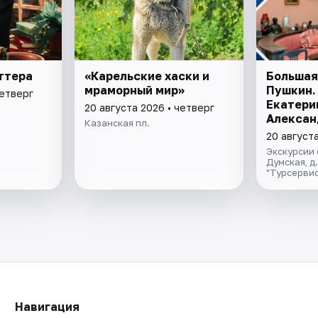
ттера
«Карельские хаски и
Большая
мраморный мир»
Пушкин.
четверг
Екатери
20 августа 2026 • четверг
Алексан
Казанская пл.
дворцы
20 августа
Экскурсии 
Думская, д
"Турсервис
Навигация