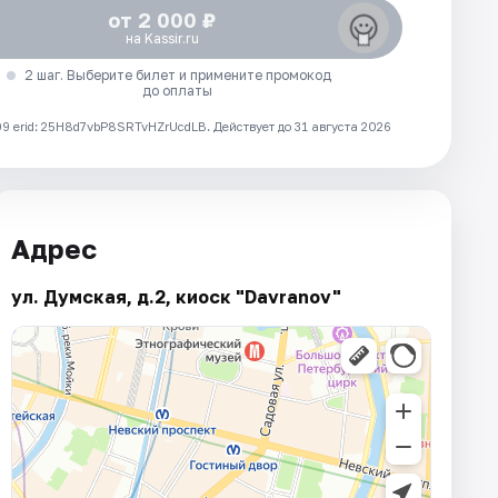
от 2 000 ₽
на Kassir.ru
2 шаг. Выберите билет и примените промокод
до оплаты
 erid: 25H8d7vbP8SRTvHZrUcdLB.
Действует до 31 августа 2026
Адрес
ул. Думская, д.2, киоск "Davranov"