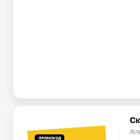
Города
Площадки
Артисты
Рейтинги
Ск
П
ПРОМОКОД