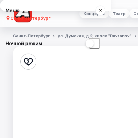
Меню
×
Концерты
Театр
С
Санкт-Петербург
Концерты
Санкт-Петербург
ул. Думская, д.2, киоск "Davranov"
Ночной режим
☀
☾
Театр
Стендап
Выставки
Квесты
Экскурсии
Спорт
События