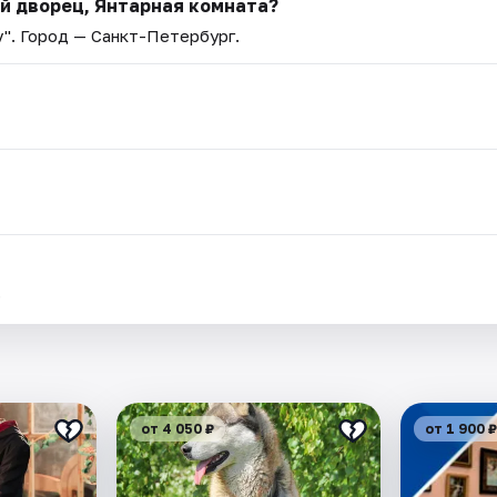
й дворец, Янтарная комната?
v"
. Город — Санкт-Петербург.
.
от 4 050 ₽
от 1 900 ₽