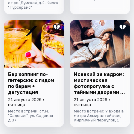
от ул. Думская, д.2. Киоск
"Турсервис"
Бар хоппинг по-
Исаакий за кадром:
питерски: с гидом
мистическая
по барам +
фотопрогулка с
дегустация
тайными дворами и
колоннадой
21 августа 2026 •
21 августа 2026 •
пятница
пятница
Место встречи: ст.м.
Место встречи: У входа в
"Садовая", ул. Садовая
метро Адмиралтейская,
д.37
Кирпичный переулок, 1