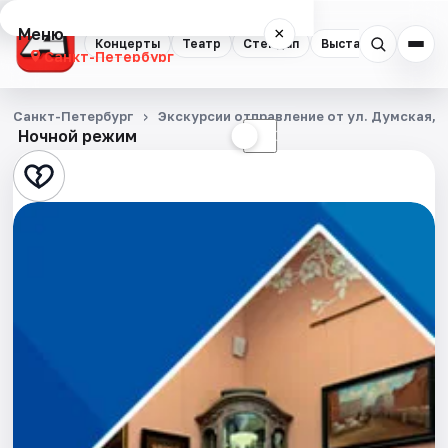
Меню
×
Концерты
Театр
Стендап
Выставки
Квест
Санкт-Петербург
Концерты
Санкт-Петербург
Экскурсии отправление от ул. Думская, д
Ночной режим
☀
☾
Театр
Стендап
Выставки
Квесты
Экскурсии
Спорт
События