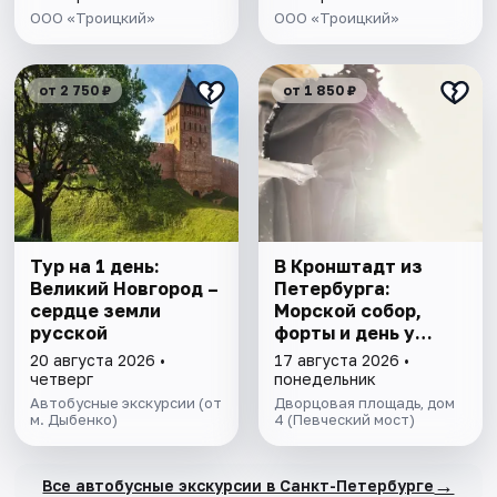
ООО «Троицкий»
ООО «Троицкий»
от 2 750 ₽
от 1 850 ₽
Тур на 1 день:
В Кронштадт из
Великий Новгород –
Петербурга:
сердце земли
Морской собор,
русской
форты и день у
Финского залива.
20 августа 2026 •
17 августа 2026 •
Всё включено
четверг
понедельник
Автобусные экскурсии (от
Дворцовая площадь, дом
м. Дыбенко)
4 (Певческий мост)
→
Все автобусные экскурсии в Санкт-Петербурге