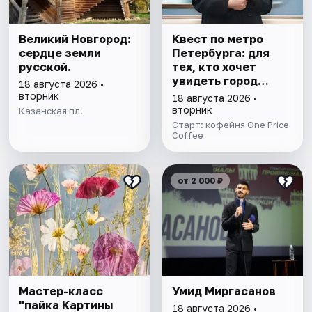
Великий Новгород:
Квест по метро
сердце земли
Петербурга: для
русской.
тех, кто хочет
увидеть город
18 августа 2026 •
иначе
вторник
18 августа 2026 •
вторник
Казанская пл.
Старт: кофейня One Price
Coffee
от 2 000 ₽
Мастер-класс
Умид Миргасанов
"пайка Картины
18 августа 2026 •