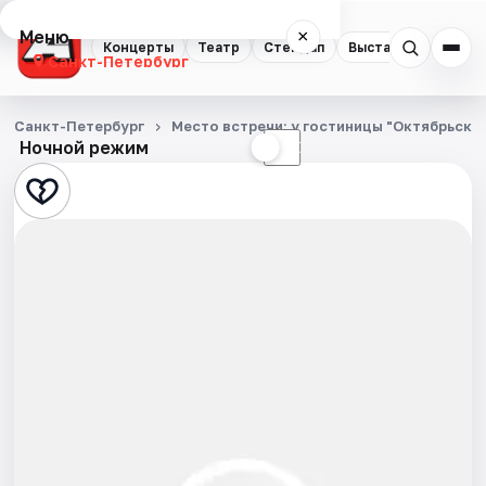
Меню
×
Концерты
Театр
Стендап
Выставки
Квест
Санкт-Петербург
Концерты
Санкт-Петербург
Место встречи: у гостиницы "Октябрьска
Ночной режим
☀
☾
Театр
Стендап
Выставки
Квесты
Экскурсии
Спорт
События