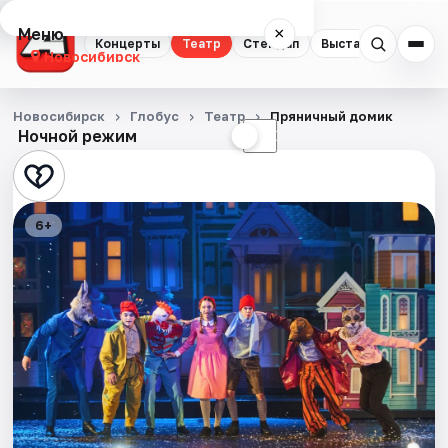
Меню
×
Концерты
Театр
Стендап
Выставки
Квест
Новосибирск
Концерты
Новосибирск
Глобус
Театр
Пряничный домик
Ночной режим
☀
☾
Театр
Стендап
6+
Выставки
Квесты
Экскурсии
Спорт
События