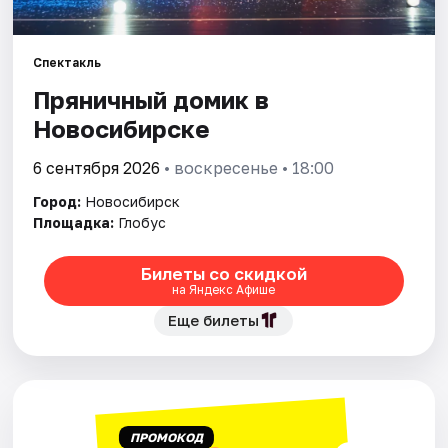
Города
Спектакль
Пряничный домик в
Площадки
Новосибирске
Артисты
6 сентября 2026
• воскресенье • 18:00
Рейтинги
Город:
Новосибирск
Площадка:
Глобус
Билеты со скидкой
на Яндекс Афише
Еще билеты
ПРОМОКОД