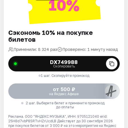
10%
Сэкономь 10% на покупке
билетов
Применили: 8 324 раз
Проверено: 1 минуту назад
DX749988
Скопировать
1 шаг. Скопируйте промокод
от 500 ₽
на Яндекс Афише
2 шаг. Выберите билет и примените промокод
до оплаты
Реклама. ООО "ЯНДЕКС МУЗЫКА", ИНН: 9705121040 erid:
25H8d7vbP8SRTvHZrUcdLB
Действует до 30 сентября 2026
при покупке билетов от 3 000 ₽ на это мероприятие на Яндекс