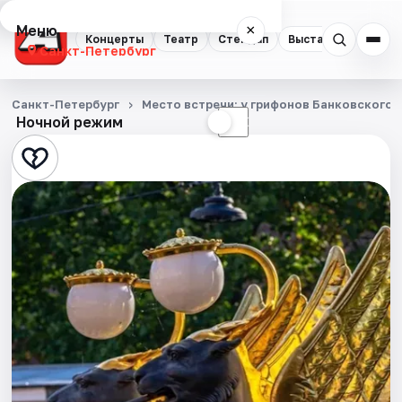
Меню
×
Концерты
Театр
Стендап
Выставки
Квест
Санкт-Петербург
Концерты
Санкт-Петербург
Место встречи: у грифонов Банковского 
Ночной режим
☀
☾
Театр
Стендап
Выставки
Квесты
Экскурсии
Спорт
События