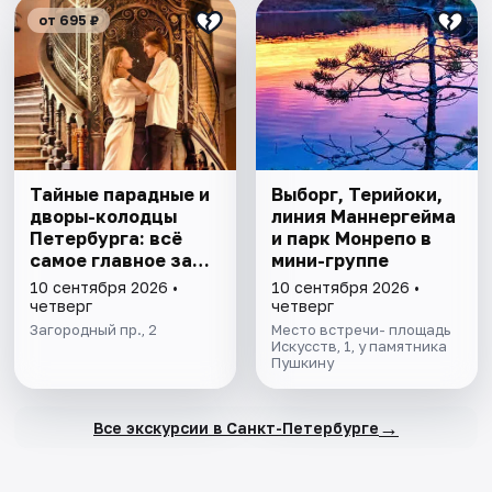
от 695 ₽
Тайные парадные и
Выборг, Терийоки,
дворы-колодцы
линия Маннергейма
Петербурга: всё
и парк Монрепо в
самое главное за
мини-группе
1,5 часа
10 сентября 2026 •
10 сентября 2026 •
четверг
четверг
Загородный пр., 2
Место встречи- площадь
Искусств, 1, у памятника
Пушкину
→
Все экскурсии в Санкт-Петербурге