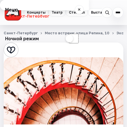
Меню
×
Концерты
Театр
Стендап
Выставки
Квест
Санкт-Петербург
Концерты
Санкт-Петербург
Место встречи: улица Репина, 10
Экск
Ночной режим
☀
☾
Театр
Стендап
Выставки
Квесты
Экскурсии
Спорт
События