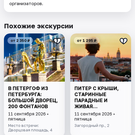
организаторов.
Похожие экскурсии
от 2 350 ₽
от 1 295 ₽
В ПЕТЕРГОФ ИЗ
ПИТЕР С КРЫШИ,
ПЕТЕРБУРГА:
СТАРИННЫЕ
БОЛЬШОЙ ДВОРЕЦ,
ПАРАДНЫЕ И
200 ФОНТАНОВ
ЖИВАЯ
КОММУНАЛКА
11 сентября 2026 •
11 сентября 2026 •
ДОВЛАТОВА
пятница
пятница
Место встречи:
Загородный пр., 2
Дворцовая площадь, 4