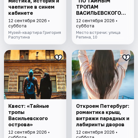
мистика, история и
"ПО ТАЙНЫМ
чаепитие в синем
ТРОПАМ
кабинете
ВАСИЛЬЕВСКОГО
ОСТРОВА"
12 сентября 2026 •
12 сентября 2026 •
суббота
суббота
Музей-квартира Григория
Место встречи: улица
Распутина
Репина, 10
Квест: «Тайные
Откроем Петербург:
тропы
романтика крыш,
Васильевского
витражи парадных и
острова»
лабиринты дворов
12 сентября 2026 •
12 сентября 2026 •
суббота
суббота