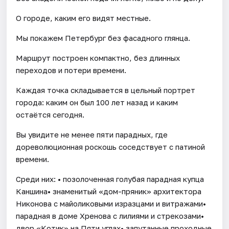
О городе, каким его видят местные.
Мы покажем Петербург без фасадного глянца.
Маршрут построен компактно, без длинных
переходов и потери времени.
Каждая точка складывается в цельный портрет
города: каким он был 100 лет назад и каким
остаётся сегодня.
Вы увидите не менее пяти парадных, где
дореволюционная роскошь соседствует с патиной
времени.
Среди них: • позолоченная голубая парадная купца
Каншина• знаменитый «дом-пряник» архитектора
Никонова с майоликовыми изразцами и витражами•
парадная в доме Хренова с лилиями и стрекозами•
двор «Котик» на Пяти углах• запутанные проходные