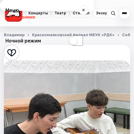
Меню
×
Концерты
Театр
Стендап
Экскурсии
Владимир
Концерты
Владимир
Красномаяковский филиал МБУК «РДК»
Собы
Ночной режим
☀
☾
Театр
Стендап
Экскурсии
События
Города
Площадки