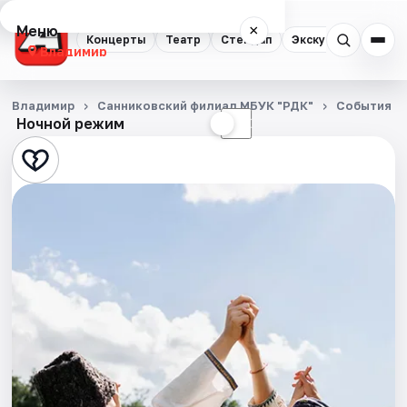
Меню
×
Концерты
Театр
Стендап
Экскурсии
Владимир
Концерты
Владимир
Санниковский филиал МБУК "РДК"
События
Ночной режим
☀
☾
Театр
Стендап
Экскурсии
События
Города
Площадки