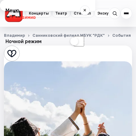
Меню
×
Концерты
Театр
Стендап
Экскурсии
Владимир
Концерты
Владимир
Санниковский филиал МБУК "РДК"
События
Ночной режим
☀
☾
Театр
Стендап
Экскурсии
События
Города
Площадки