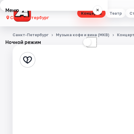
Меню
×
Концерты
Театр
С
Санкт-Петербург
Концерты
Санкт-Петербург
Музыка кофе и вина (МКВ)
Концер
Ночной режим
☀
☾
Театр
Стендап
Выставки
Квесты
Экскурсии
Спорт
События