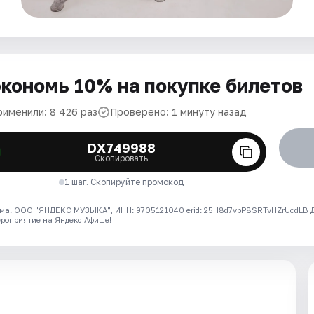
кономь 10% на покупке билетов
рименили: 8 426 раз
Проверено: 1 минуту назад
DX749988
Скопировать
1 шаг. Скопируйте промокод
ма. ООО "ЯНДЕКС МУЗЫКА", ИНН: 9705121040 erid: 25H8d7vbP8SRTvHZrUcdLB
ероприятие на Яндекс Афише!