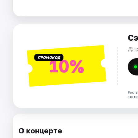
Города
Площадки
Сэ
Артисты
П
ПРОМОКОД
10%
Рейтинги
Рекла
это м
О концерте