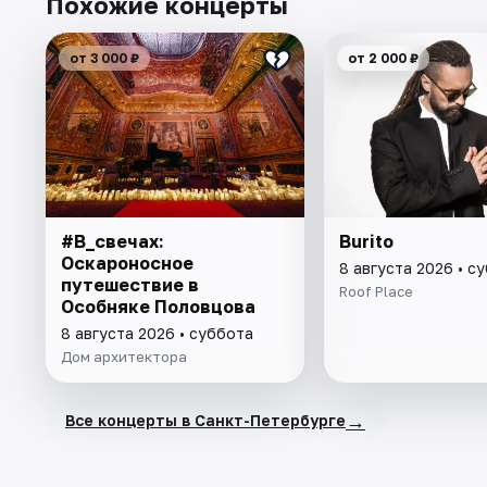
Похожие концерты
от 3 000 ₽
от 2 000 ₽
#В_свечах:
Burito
Оскароносное
8 августа 2026 • с
путешествие в
Roof Place
Особняке Половцова
8 августа 2026 • суббота
Дом архитектора
→
Все концерты в Санкт-Петербурге