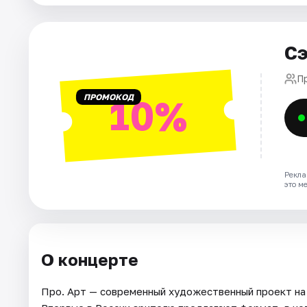
Артисты
Рейтинги
Сэ
П
ПРОМОКОД
10%
Рекла
это м
О концерте
Про. Арт — современный художественный проект на 