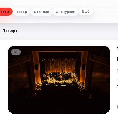
церты
Театр
Стендап
Экскурсии
Ещё
Про.Арт
6+