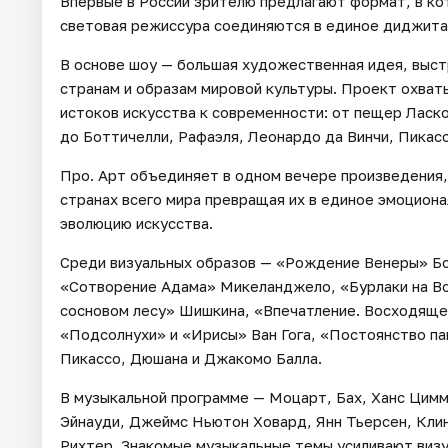
Впервые в России зрителю предлагают формат, в ко
световая режиссура соединяются в единое диджита
В основе шоу — большая художественная идея, выст
странам и образам мировой культуры. Проект охват
истоков искусства к современности: от пещер Ласко
до Боттичелли, Рафаэля, Леонардо да Винчи, Пикасс
Про. Арт объединяет в одном вечере произведения,
странах всего мира превращая их в единое эмоцион
эволюцию искусства.
Среди визуальных образов — «Рождение Венеры» Бо
«Сотворение Адама» Микеланджело, «Бурлаки на Вол
сосновом лесу» Шишкина, «Впечатление. Восходяще
«Подсолнухи» и «Ирисы» Ван Гога, «Постоянство па
Пикассо, Дюшана и Джакомо Балла.
В музыкальной программе — Моцарт, Бах, Ханс Цим
Эйнауди, Джеймс Ньютон Ховард, Янн Тьерсен, Клин
Рихтер. Знакомые музыкальные темы усиливают виз