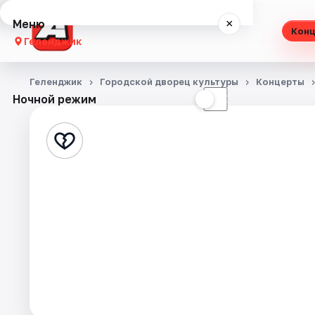
Меню
×
Кон
Геленджик
Концерты
Геленджик
Городской дворец культуры
Концерты
Ночной режим
☀
☾
Театр
Стендап
Экскурсии
События
Города
Площадки