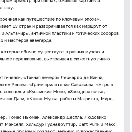
тором оркестр при свечах, ожившие картины и
л-шоу.
роенная как путешествие по ключевым эпохам,
ывает 13 стран и разворачивается как маршрут от
 и Альтамиры, античной пластики и готических соборов
о и мастеров авангарда.
 которые обычно существуют в разных музеях и
альное переживание, выстраивая в сюжетную линию
ттичелли, «Тайная вечеря» Леонардо да Винчи,
ге» Репина, «Грачи прилетели» Саврасова, «Утро в
е солнце» и «Кувшинки» Моне, «Звёздная ночь»,
мяти» Дали, «Крик» Мунка, работы Магритта, Миро,
мер, Томас Ньюман, Александр Деспла, Людовико
т Мэнселл, Хильдур Гуднадоуттир, Daft Punk и Макс
уальные образы и создают цельную художественную