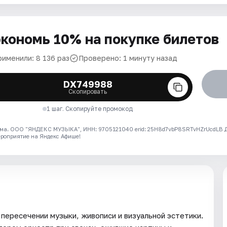
кономь 10% на покупке билетов
рименили: 8 136 раз
Проверено: 1 минуту назад
DX749988
Скопировать
1 шаг. Скопируйте промокод
ма. ООО "ЯНДЕКС МУЗЫКА", ИНН: 9705121040 erid: 25H8d7vbP8SRTvHZrUcdLB
ероприятие на Яндекс Афише!
пересечении музыки, живописи и визуальной эстетики.