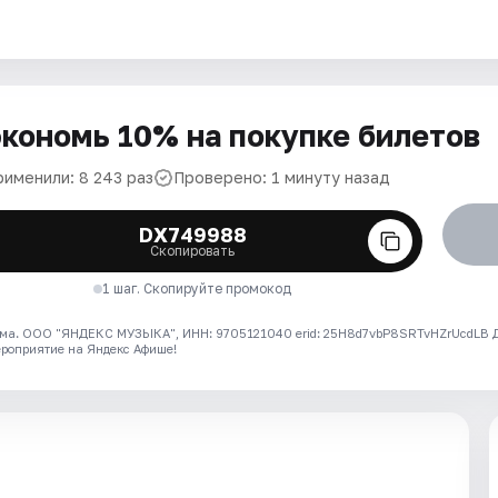
кономь 10% на покупке билетов
рименили: 8 243 раз
Проверено: 1 минуту назад
DX749988
Скопировать
1 шаг. Скопируйте промокод
ма. ООО "ЯНДЕКС МУЗЫКА", ИНН: 9705121040 erid: 25H8d7vbP8SRTvHZrUcdLB
ероприятие на Яндекс Афише!