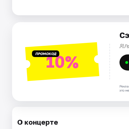
Артисты
Рейтинги
Сэ
П
ПРОМОКОД
10%
Рекла
это м
О концерте