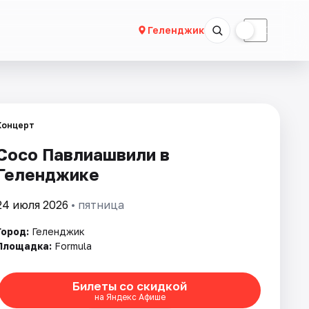
☀
☾
Геленджик
Концерт
Сосо Павлиашвили в
Геленджике
24 июля 2026
• пятница
Город:
Геленджик
Площадка:
Formula
Билеты со скидкой
на Яндекс Афише