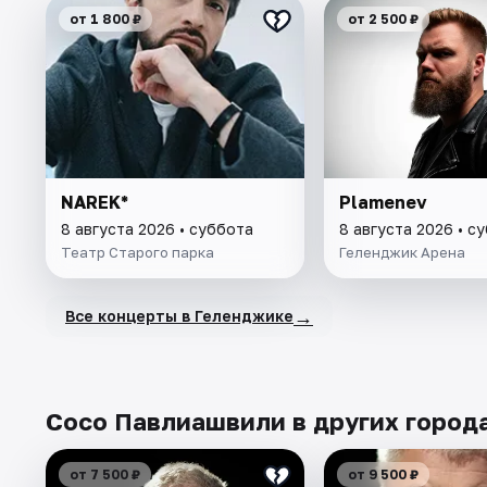
от 1 800 ₽
от 2 500 ₽
NAREK*
Plamenev
8 августа 2026 • суббота
8 августа 2026 • с
Театр Старого паркa
Геленджик Арена
→
Все концерты в Геленджике
Сосо Павлиашвили в других город
от 7 500 ₽
от 9 500 ₽