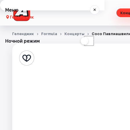
Меню
×
Кон
Геленджик
Концерты
Геленджик
Formula
Концерты
Сосо Павлиашвил
Ночной режим
☀
☾
Театр
Стендап
Экскурсии
События
Города
Площадки