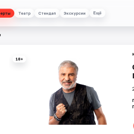
церты
Театр
Стендап
Экскурсии
Ещё
и
18+