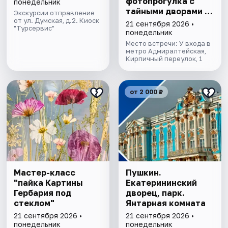
фотопрогулка с
понедельник
тайными дворами и
Экскурсии отправление
от ул. Думская, д.2. Киоск
колоннадой
21 сентября 2026 •
"Турсервис"
понедельник
Место встречи: У входа в
метро Адмиралтейская,
Кирпичный переулок, 1
от 2 000 ₽
Мастер-класс
Пушкин.
"пайка Картины
Екатерининский
Гербария под
дворец, парк.
стеклом"
Янтарная комната
21 сентября 2026 •
21 сентября 2026 •
понедельник
понедельник