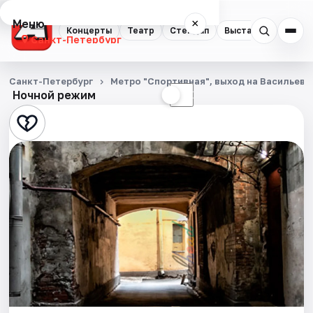
Меню
×
Концерты
Театр
Стендап
Выставки
Квест
Санкт-Петербург
Концерты
Санкт-Петербург
Метро "Спортивная", выход на Васильевс
Ночной режим
☀
☾
Театр
Стендап
Выставки
Квесты
Экскурсии
Спорт
События